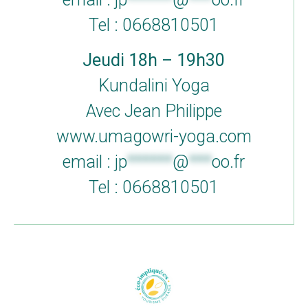
Tel : 0668810501
Jeudi 18h – 19h30
Kundalini Yoga
Avec Jean Philippe
www.umagowri-yoga.com
email :
jp
******
@
***
oo.fr
Tel : 0668810501
Domaine des
Conditions
Sens
générales