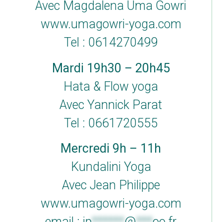
Avec Magdalena Uma Gowri
www.umagowri-yoga.com
Tel : 0614270499
Mardi 19h30 – 20h45
Hata & Flow yoga
Avec Yannick Parat
Tel : 0661720555
Mercredi 9h – 11h
Kundalini Yoga
Avec Jean Philippe
www.umagowri-yoga.com
email :
jp
******
@
***
oo.fr