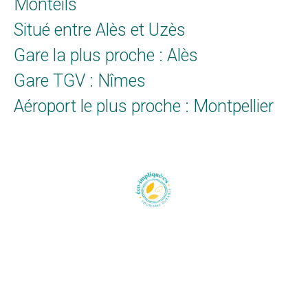
Monteils
Situé entre Alès et Uzès
Gare la plus proche : Alès
Gare TGV : Nîmes
Aéroport le plus proche : Montpellier
Domaine des
Conditions
Sens
générales
Un lieu de
de
formation, de
locations
ressourcing
Politique et
et de
confidentialité
développement
Paiement