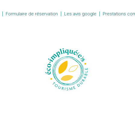
Formulaire de réservation
Les avis google
Prestations co
C
e
P
ls
I