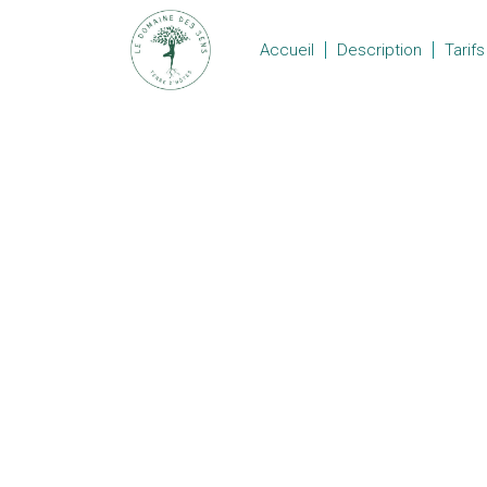
Accueil
Description
Tarifs
Domaine des Sens
Un lieu de formation, de ressourcing et d
développement personnel
494 chemin des Coupades 30360 Montei
siren : 800860116 au R.C.S de Nîmes