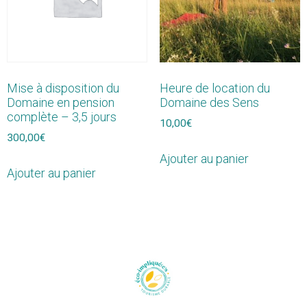
Mise à disposition du
Heure de location du
Domaine en pension
Domaine des Sens
complète – 3,5 jours
10,00
€
300,00
€
Ajouter au panier
Ajouter au panier
Domaine des
Conditions
Sens
générales
Un lieu de
de