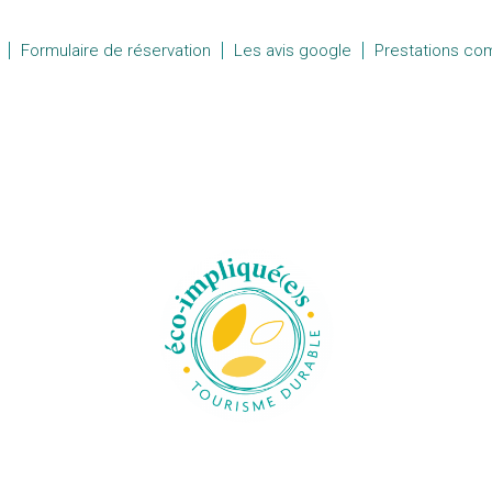
Formulaire de réservation
Les avis google
Prestations co
C
e
P
ls
I