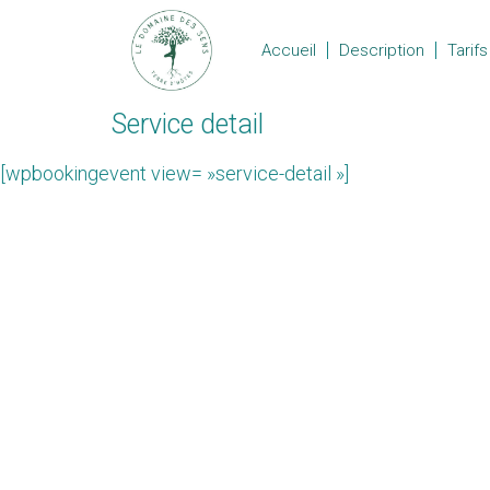
Accueil
Description
Tarifs
Service detail
[wpbookingevent view= »service-detail »]
Domaine des Sens
Un lieu de formation, de ressourcing et d
développement personnel
494 chemin des Coupades 30360 Montei
siren : 800860116 au R.C.S de Nîmes