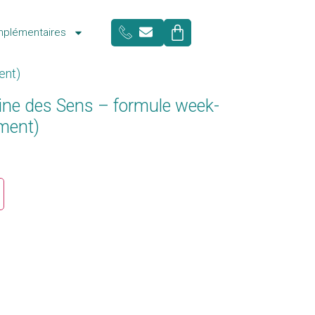
mplémentaires
ent)
ne des Sens – formule week-
ment)