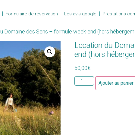
Formulaire de réservation
Les avis google
Prestations co
du Domaine des Sens – formule week-end (hors hébergem
Location du Domai
end (hors héberge
50,00
€
Ajouter au panier