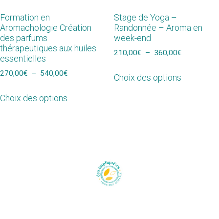
Formation en
Stage de Yoga –
Aromachologie Création
Randonnée – Aroma en
des parfums
week-end
thérapeutiques aux huiles
210,00
€
–
360,00
€
essentielles
270,00
€
–
540,00
€
Choix des options
Choix des options
Domaine des
Conditions
Sens
générales
Un lieu de
de
formation, de
locations
ressourcing
Politique et