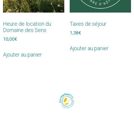
Heure de location du
Taxes de séjour
Domaine des Sens
1,38
€
10,00
€
Ajouter au panier
Ajouter au panier
Domaine des
Conditions
Sens
générales
Un lieu de
de
formation, de
locations
ressourcing
Politique et